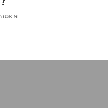
n?
vázold fel
s