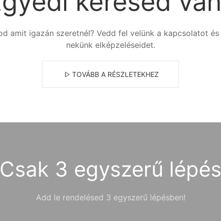
gyedi kérésed va
od amit igazán szeretnél? Vedd fel velünk a kapcsolatot és 
nekünk elképzeléseidet.
TOVÁBB A RÉSZLETEKHEZ
Csak 3 egyszerű lépé
Add le rendelésed 3 egyszerű lépésben!