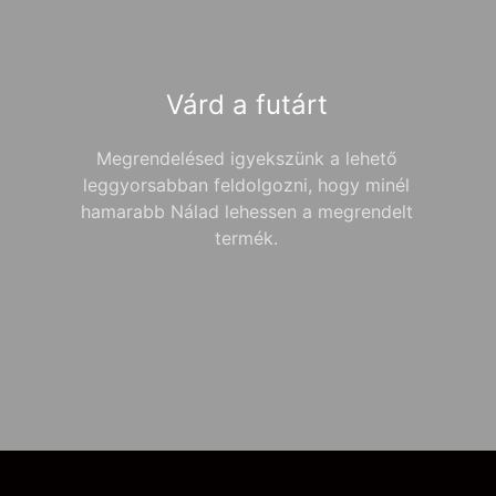
Várd a futárt
Megrendelésed igyekszünk a lehető
leggyorsabban feldolgozni, hogy minél
hamarabb Nálad lehessen a megrendelt
termék.