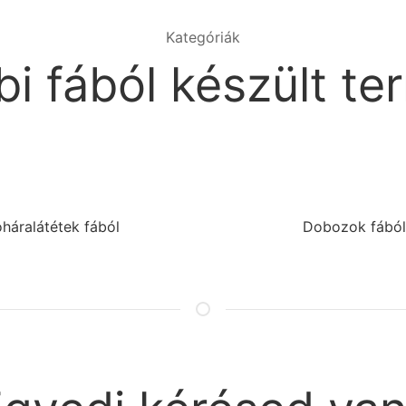
Kategóriák
i fából készült t
háralátétek fából
Dobozok fából