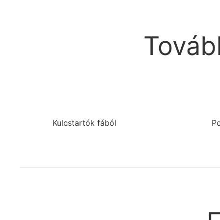
Tovább
Kulcstartók fából
Po