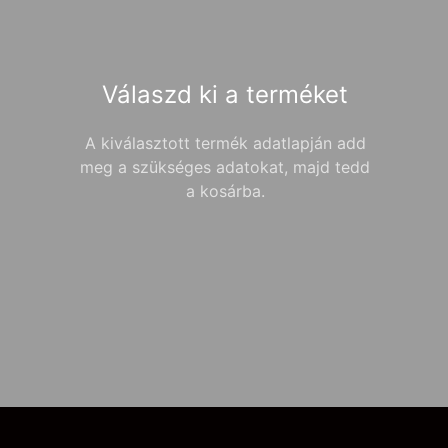
Válaszd ki a terméket
A kiválasztott termék adatlapján add
meg a szükséges adatokat, majd tedd
a kosárba.