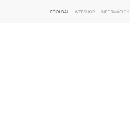
FŐOLDAL
WEBSHOP
INFORMÁCIÓK
Gyerekeknek
Fából
készült
dolgok