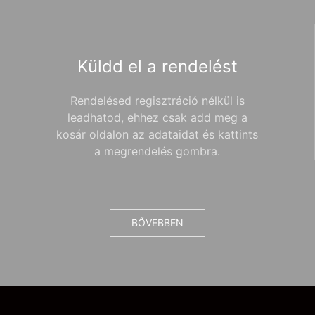
Küldd el a rendelést
Rendelésed regisztráció nélkül is
leadhatod, ehhez csak add meg a
kosár oldalon az adataidat és kattints
a megrendelés gombra.
BŐVEBBEN