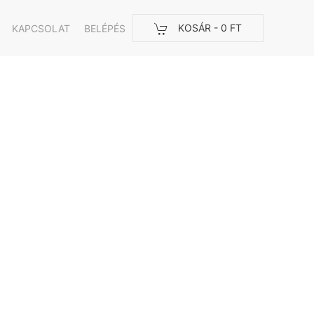
KOSÁR -
0 FT
KAPCSOLAT
BELÉPÉS
Órák
Fából
készült
fali-