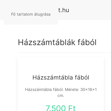
Fő tartalom átugrása
Házszámtáblák fából
Házszámtábla fából
Házszámtábla fából. Mérete: 30x16x1
cm.
7.500 Ft