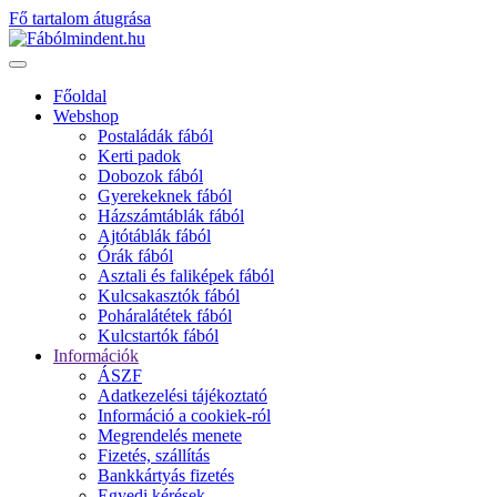
Fő tartalom átugrása
Főoldal
Webshop
Postaládák fából
Kerti padok
Dobozok fából
Gyerekeknek fából
Házszámtáblák fából
Ajtótáblák fából
Órák fából
Asztali és faliképek fából
Kulcsakasztók fából
Poháralátétek fából
Kulcstartók fából
Információk
ÁSZF
Adatkezelési tájékoztató
Információ a cookiek-ról
Megrendelés menete
Fizetés, szállítás
Bankkártyás fizetés
Egyedi kérések