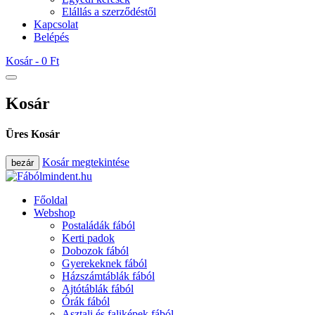
Elállás a szerződéstől
Kapcsolat
Belépés
Kosár -
0 Ft
Kosár
Üres Kosár
Kosár megtekintése
bezár
Főoldal
Webshop
Postaládák fából
Kerti padok
Dobozok fából
Gyerekeknek fából
Házszámtáblák fából
Ajtótáblák fából
Órák fából
Asztali és faliképek fából