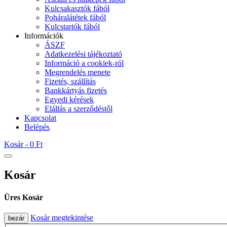
Kulcsakasztók fából
Poháralátétek fából
Kulcstartók fából
Információk
ÁSZF
Adatkezelési tájékoztató
Információ a cookiek-ról
Megrendelés menete
Fizetés, szállítás
Bankkártyás fizetés
Egyedi kérések
Elállás a szerződéstől
Kapcsolat
Belépés
Kosár -
0 Ft
Kosár
Üres Kosár
Kosár megtekintése
bezár